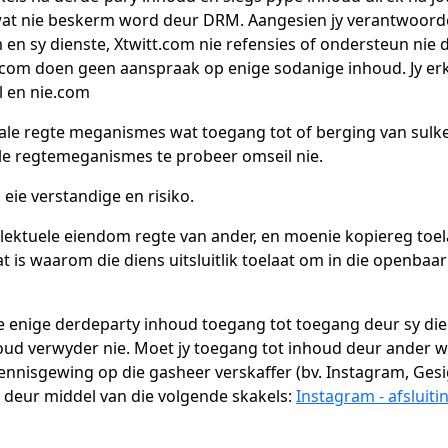
at nie beskerm word deur DRM. Aangesien jy verantwoordelik
 en sy dienste, Xtwitt.com nie refensies of ondersteun nie 
.com doen geen aanspraak op enige sodanige inhoud. Jy er
l en nie.com
tale regte meganismes wat toegang tot of berging van sul
le regtemeganismes te probeer omseil nie.
 eie verstandige en risiko.
llektuele eiendom regte van ander, en moenie kopiereg toel
is waarom die diens uitsluitlik toelaat om in die openbaa
e enige derdeparty inhoud toegang tot toegang deur sy die
oud verwyder nie. Moet jy toegang tot inhoud deur ander 
ennisgewing op die gasheer verskaffer (bv. Instagram, Gesigb
deur middel van die volgende skakels:
Instagram - afsluiti