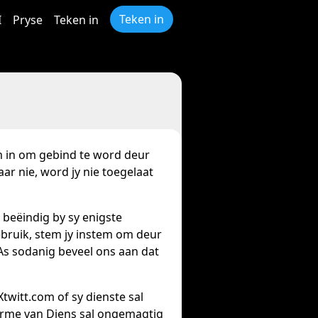
Teken in
I
Pryse
Teken in
tem in om gebind te word deur
ar nie, word jy nie toegelaat
e beëindig by sy enigste
gebruik, stem jy instem om deur
s sodanig beveel ons aan dat
Xtwitt.com of sy dienste sal
Terme van Diens sal ongemagtig