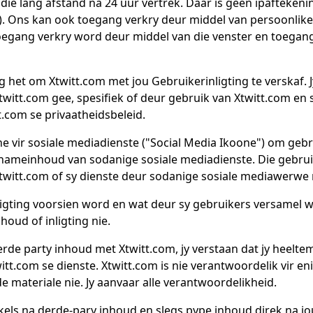
 die lang afstand na 24 uur vertrek. Daar is geen ipafteke
. Ons kan ook toegang verkry deur middel van persoonlike 
toegang verkry word deur middel van die venster en toegang 
eg het om Xtwitt.com met jou Gebruikerinligting te verskaf. 
Xtwitt.com gee, spesifiek of deur gebruik van Xtwitt.com en 
.com se privaatheidsbeleid.
e vir sosiale mediadienste ("Social Media Ikoone") om gebru
ameinhoud van sodanige sosiale mediadienste. Die gebruik
twitt.com of sy dienste deur sodanige sosiale mediawerwe 
nligting voorsien word en wat deur sy gebruikers versamel 
houd of inligting nie.
erde party inhoud met Xtwitt.com, jy verstaan dat jy heeltem
itt.com se dienste. Xtwitt.com is nie verantwoordelik vir e
 materiale nie. Jy aanvaar alle verantwoordelikheid.
kels na derde-pary inhoud en slegs pype inhoud direk na jo