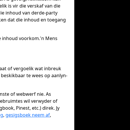
 is vir die verskaf van die
die inhoud van derde-party
ken dat die inhoud en toegang
ke inhoud voorkom.'n Mens
aat of vergoelik wat inbreuk
r beskikbaar te wees op aanlyn-
nste of webwerf nie. As
webruimtes wil verwyder of
ook, Pinest, etc.) direk. Jy
ng
,
gesigsboek neem af
,