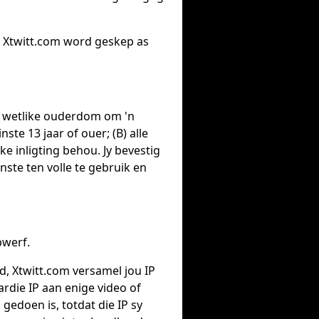
 Xtwitt.com word geskep as
van wetlike ouderdom om 'n
te 13 jaar of ouer; (B) alle
lke inligting behou. Jy bevestig
nste ten volle te gebruik en
bwerf.
d, Xtwitt.com versamel jou IP
ardie IP aan enige video of
edoen is, totdat die IP sy