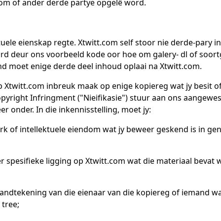
om of ander derde partye opgelê word.
tuele eienskap regte. Xtwitt.com self stoor nie derde-pary 
rd deur ons voorbeeld kode oor hoe om galery- dl of soort
d moet enige derde deel inhoud oplaai na Xtwitt.com.
op Xtwitt.com inbreuk maak op enige kopiereg wat jy besit o
opyright Infringment ("Nieifikasie") stuur aan ons aangewe
r onder. In die inkennisstelling, moet jy:
erk of intellektuele eiendom wat jy beweer geskend is in ge
der spesifieke ligging op Xtwitt.com wat die materiaal bevat
e handtekening van die eienaar van die kopiereg of iemand w
 tree;