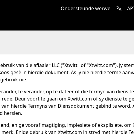
Ondersteunde werwe
AP
ebruik van die aflaaier LLC ("Xtwitt" of "Xtwitt.com"), jy s
oos gesê in hierdie dokument. As jy nie hierdie terme aanva
 gebruik nie.
rander, te verander, op te dateer of die termyn van diens t
ige rede. Deur voort te gaan om Xtwitt.com of sy dienste te 
van hierdie Termyns van Diensdokument gebind te word. A
yd hersien.
end, enige vooraf magtiging, implesiete of eksplisiete, om 
 merk. Enige gebruik van Xtwitt.com in stryd met hierdie 