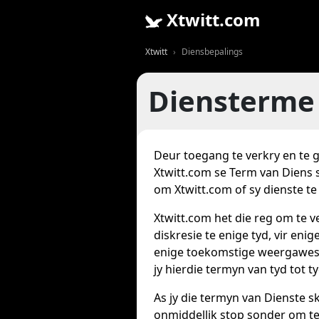
Xtwitt.com
Xtwitt
Diensbepalings
Diensterme
Deur toegang te verkry en te g
Xtwitt.com se Term van Diens s
om Xtwitt.com of sy dienste te
Xtwitt.com het die reg om te ve
diskresie te enige tyd, vir en
enige toekomstige weergawes 
jy hierdie termyn van tyd tot t
As jy die termyn van Dienste sk
onmiddellik stop sonder om te