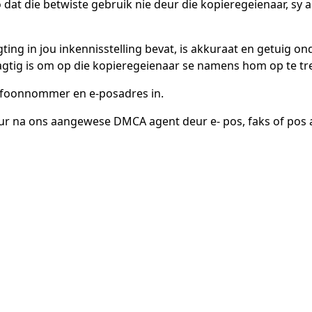
 glo dat die betwiste gebruik nie deur die kopieregeienaar, sy
nligting in jou inkennisstelling bevat, is akkuraat en getuig on
agtig is om op die kopieregeienaar se namens hom op te tre
elefoonnommer en e-posadres in.
uur na ons aangewese DMCA agent deur e- pos, faks of pos a