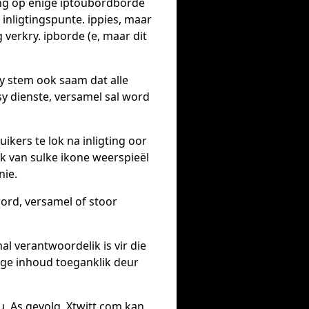
ning op enige iptoubordborde
inligtingspunte. ippies, maar
verkry. ipborde (e, maar dit
Jy stem ook saam dat alle
sy dienste, versamel sal word
ikers te lok na inligting oor
 van sulke ikone weerspieël
nie.
word, versamel of stoor
al verantwoordelik is vir die
nige inhoud toeganklik deur
u. As gevolg, Xtwitt.com kan