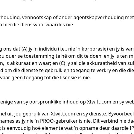
rhouding, vennootskap of ander agentskapverhouding met
n hierdie dienssvoorwaardes nie.
ons dat (A) jy 'n individu (i.e., nie 'n korporasie) en jy is 
 ouer se toestemming te hê om dit te doen, en jy is ten mins
en, is akkuraat en waar; en (C) jy sal die akkuraatheid van su
rd om die dienste te gebruik en toegang te verkry en die die
waar geen toegang tot die lisensie is nie.
r enige van sy oorspronklike inhoud op Xtwitt.com en sy we
mel uit jou gebruik van Xtwitt.com en sy dienste. Byvoorbeel
ames as jy nie 'n PROO-gebruiker is nie. Dit verbind nie da
 is eenvoudig hoë elemente wat 'n opname deur daardie IP g