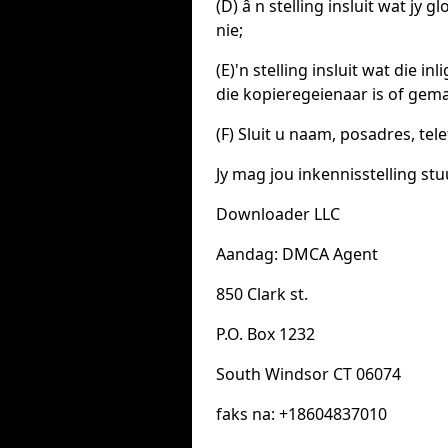
(D) â n stelling insluit wat jy
nie;
(E)'n stelling insluit wat die i
die kopieregeienaar is of gem
(F) Sluit u naam, posadres, t
Jy mag jou inkennisstelling st
Downloader LLC
Aandag: DMCA Agent
850 Clark st.
P.O. Box 1232
South Windsor CT 06074
faks na: +18604837010