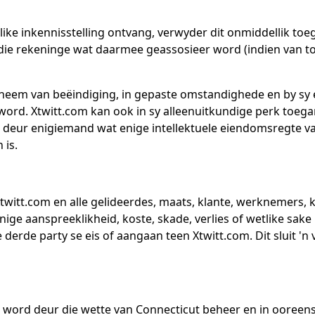
ike inkennisstelling ontvang, verwyder dit onmiddellik toe
 die rekeninge wat daarmee geassosieer word (indien van 
eneem van beëindiging, in gepaste omstandighede en by sy e
ord. Xtwitt.com kan ook in sy alleenuitkundige perk toega
 deur enigiemand wat enige intellektuele eiendomsregte va
 is.
Xtwitt.com en alle gelideerdes, maats, klante, werknemers,
ige aanspreeklikheid, koste, skade, verlies of wetlike sake 
derde party se eis of aangaan teen Xtwitt.com. Dit sluit 'n 
 word deur die wette van Connecticut beheer en in ooreen