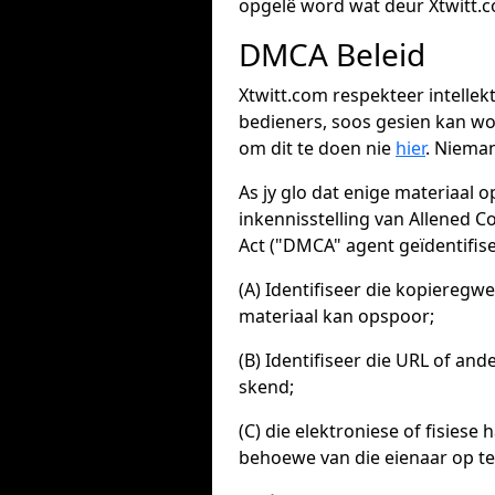
opgelê word wat deur Xtwitt.c
DMCA Beleid
Xtwitt.com respekteer intellek
bedieners, soos gesien kan wo
om dit te doen nie
hier
. Nieman
As jy glo dat enige materiaal 
inkennisstelling van Allened C
Act ("DMCA" agent geïdentifisee
(A) Identifiseer die kopieregw
materiaal kan opspoor;
(B) Identifiseer die URL of an
skend;
(C) die elektroniese of fisies
behoewe van die eienaar op te