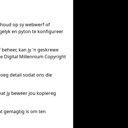
inhoud op sy webwerf of
gelyk en pyton te konfigureer
f beheer, kan jy 'n geskrewe
se Digital Millennium Copyright
noeg detail sodat ons die
 wat jy beweer jou kopiereg
at gemagtig is om ten