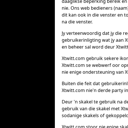
daaglikse beperking bereik en
nie. Ons web bedieners (naam)
dit kan ook in die venster en 
na die venster.
Jy verteenwoordig dat jy die r
gebruikerinligting wat jy aan 
en beheer sal word deur Xtwitt
Xtwitt.com gebruik sekere ikon
Xtwitt.com se webwerf oor opn
nie enige ondersteuning van X
Buiten die feit dat gebruikeri
Xtwitt.com nie'n derde party in
Deur 'n skakel te gebruik na d
gebruik van die skakel met Xtw
sodanige skakels of gekoppelde
Xtwitt.com stoor nie enige ska