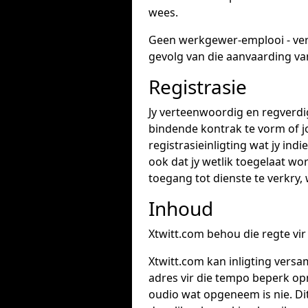
wees.
Geen werkgewer-emplooi - ve
gevolg van die aanvaarding va
Registrasie
Jy verteenwoordig en regverdig 
bindende kontrak te vorm of jou
registrasieinligting wat jy indi
ook dat jy wetlik toegelaat wo
toegang tot dienste te verkry, 
Inhoud
Xtwitt.com behou die regte vi
Xtwitt.com kan inligting versa
adres vir die tempo beperk opn
oudio wat opgeneem is nie. Dit